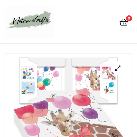
0
Notes&gifts