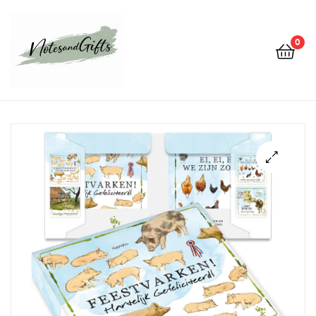
0
Notes&gifts