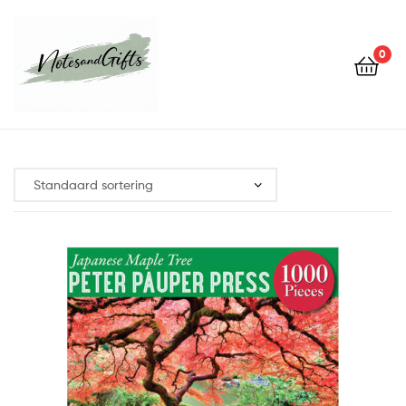
0
Notes&gifts