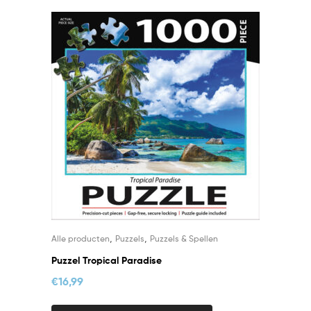
,
,
Alle producten
Puzzels
Puzzels & Spellen
Puzzel Tropical Paradise
€
16,99