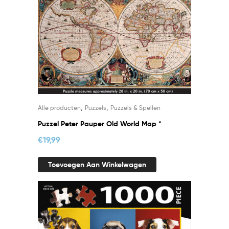
,
,
Alle producten
Puzzels
Puzzels & Spellen
Puzzel Peter Pauper Old World Map *
€
19,99
Toevoegen Aan Winkelwagen