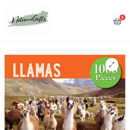
0
Notes&gifts