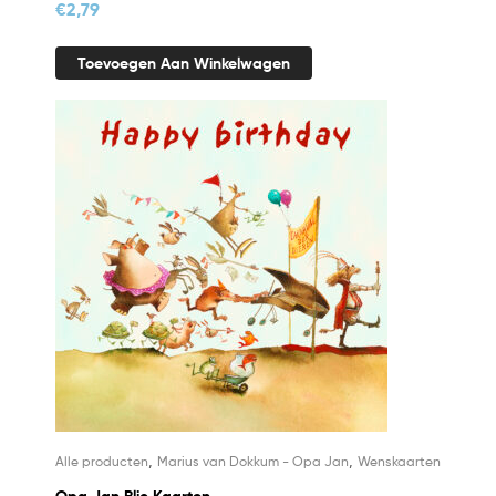
€
2,79
Toevoegen Aan Winkelwagen
,
,
Alle producten
Marius van Dokkum - Opa Jan
Wenskaarten
Opa Jan Blic Kaarten