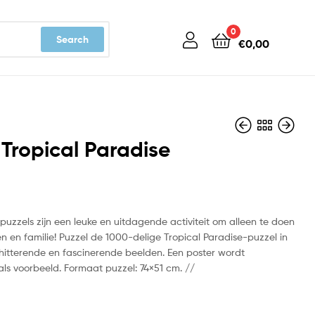
0
Search
€
0,00
 Tropical Paradise
€
€
16,99
16,99
puzzels zijn een leuke en uitdagende activiteit om alleen te doen
n en familie! Puzzel de 1000-delige Tropical Paradise-puzzel in
chitterende en fascinerende beelden. Een poster wordt
ls voorbeeld. Formaat puzzel: 74×51 cm. //