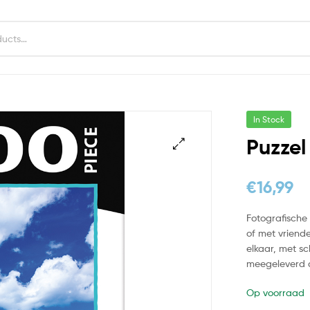
In Stock
Puzzel
€
16,99
Fotografische 
of met vriende
elkaar, met s
meegeleverd a
Op voorraad