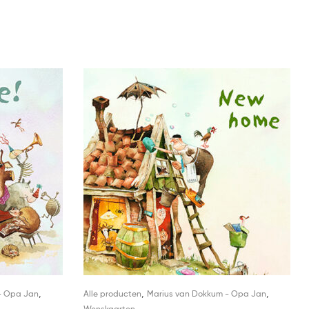
,
,
,
- Opa Jan
Alle producten
Marius van Dokkum - Opa Jan
Wenskaarten