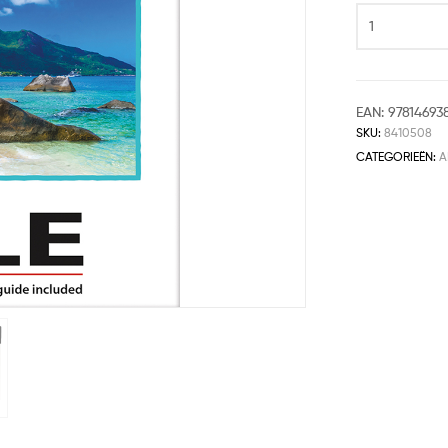
EAN:
978146938
SKU:
8410508
CATEGORIEËN:
A