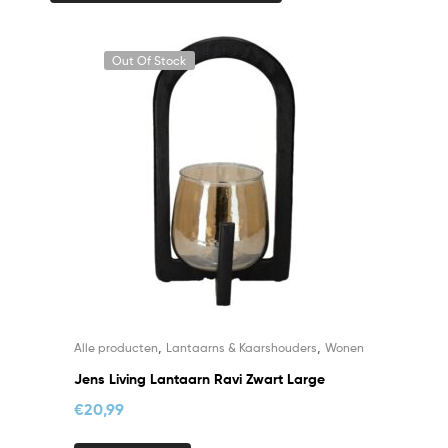
Out Of Stock
,
,
Alle producten
Lantaarns & Kaarshouders
Wonen
Jens Living Lantaarn Ravi Zwart Large
€
20,99