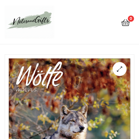
0
Notes&gifts