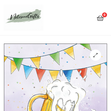
0
Notes&gifts