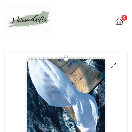
0
Notes&gifts