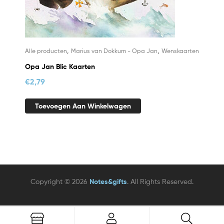
,
,
Alle producten
Marius van Dokkum - Opa Jan
Wenskaarten
Opa Jan Blic Kaarten
€
2,79
Toevoegen Aan Winkelwagen
Copyright © 2026
Notes&gifts
. All Rights Reserved.