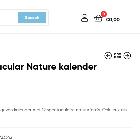
0
Search
€
0,00
cular Nature kalender
€
€
26,99
14,99
egeven kalender met 12 spectaculaire natuurfoto’s. Ook leuk als
923342