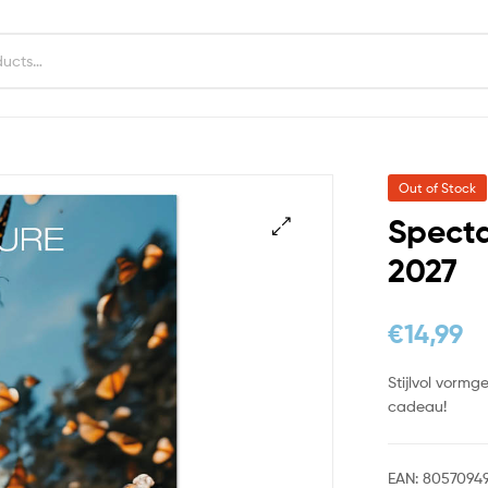
Out of Stock
Specta
2027
€
14,99
Stijlvol vormg
cadeau!
EAN:
8057094