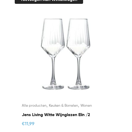
,
,
Alle producten
Keuken & Borrelen
Wonen
Jens Living Witte Wijnglazen Elin /2
€
11,99