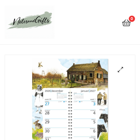
0
Notes&gifts