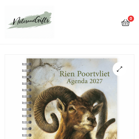
0
Notes&gifts