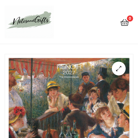
0
Notes&gifts