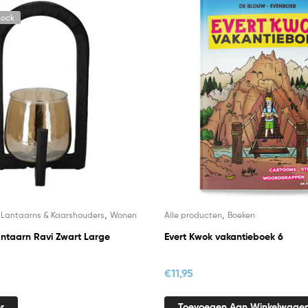
tock
,
,
,
Lantaarns & Kaarshouders
Wonen
Alle producten
Boeken
antaarn Ravi Zwart Large
Evert Kwok vakantieboek 6
€
11,95
r
Toevoegen Aan Winkelwage