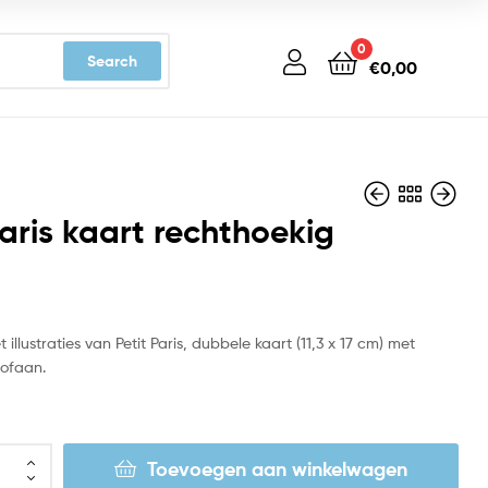
0
Search
€
0,00
Paris kaart rechthoekig
€
€
3,19
3,19
illustraties van Petit Paris, dubbele kaart (11,3 x 17 cm) met
lofaan.
Toevoegen aan winkelwagen