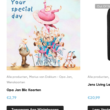
Out Of S
,
,
Alle producten
Marius van Dokkum - Opa Jan
Alle producten
Wenskaarten
Jens Living L
Opa Jan Blic Kaarten
€
2,79
€
20,99
Toevoegen Aan Winkelwagen
Lees Verde