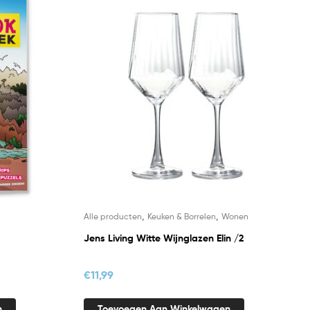
,
,
Alle producten
Keuken & Borrelen
Wonen
Jens Living Witte Wijnglazen Elin /2
€
11,99
n
Toevoegen Aan Winkelwagen