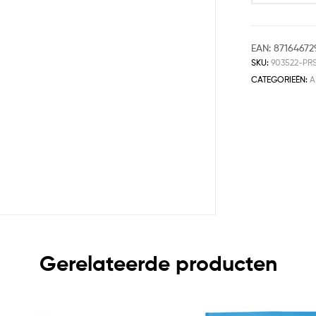
EAN:
87164672
SKU:
903522-PR
CATEGORIEËN:
A
Gerelateerde producten