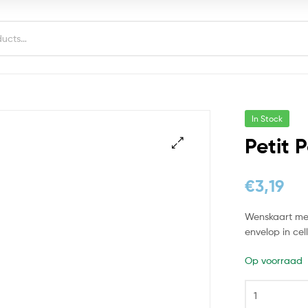
In Stock
Petit 
€
3,19
Wenskaart met 
envelop in cel
Op voorraad