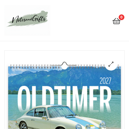
0
Notes&gifts