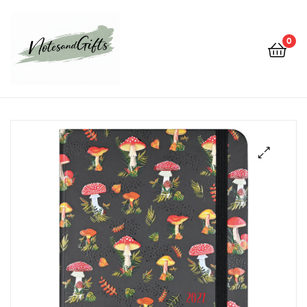
0
Notes&gifts