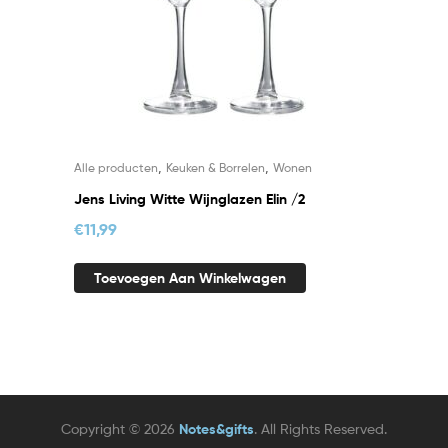
,
,
Alle producten
Keuken & Borrelen
Wonen
Jens Living Witte Wijnglazen Elin /2
€
11,99
Toevoegen Aan Winkelwagen
Copyright © 2026
Notes&gifts
. All Rights Reserved.