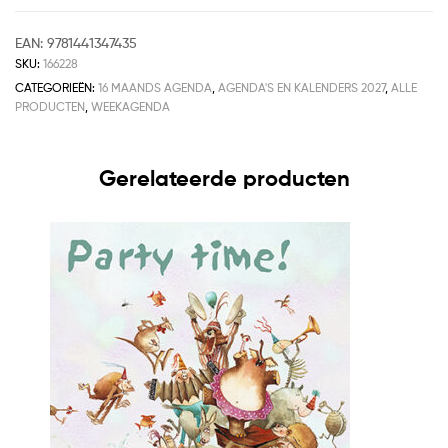
EAN:
9781441347435
SKU:
166228
CATEGORIEËN:
16 MAANDS AGENDA
,
AGENDA'S EN KALENDERS 2027
,
ALLE
PRODUCTEN
,
WEEKAGENDA
Gerelateerde producten