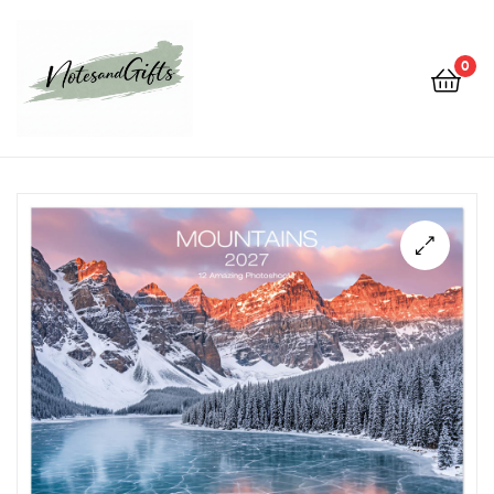
0
Notes&gifts