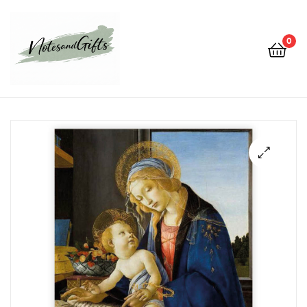
0
Notes&gifts