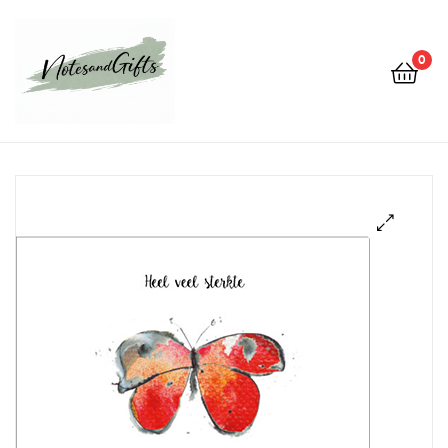
0
Notes&gifts