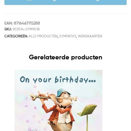
EAN:
8716467115288
SKU:
903514-SYM9018
CATEGORIEËN:
ALLE PRODUCTEN
,
SYMPATHY
,
WENSKAARTEN
Gerelateerde producten