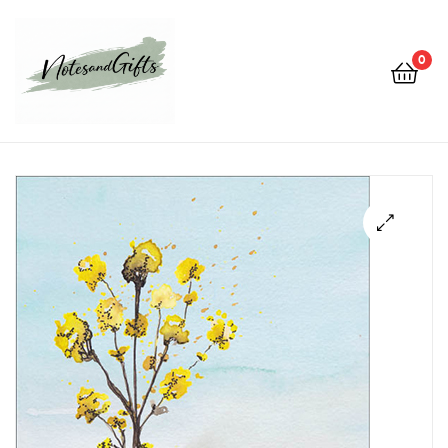
0
Notes&gifts