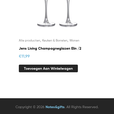
,
,
Alle producten
Keuken & Borrelen
Wonen
Jens Living Champagneglazen Elin /2
€
11,99
Toevoegen Aan Winkelwagen
Copyright © 2026
Notes&gifts
. All Rights Reserved.