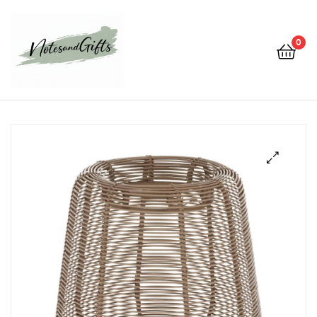
0
Notes&gifts