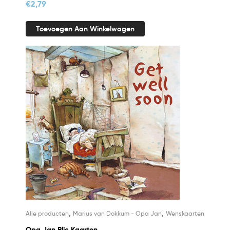
€
2,79
Toevoegen Aan Winkelwagen
,
,
Alle producten
Marius van Dokkum - Opa Jan
Wenskaarten
Opa Jan Blic Kaarten