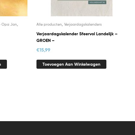
,
,
- Opa Jan
Alle producten
Verjaardagskalenders
Verjaardagskalender Sfeervol Landelijk –
GROEN –
€
15,99
n
Toevoegen Aan Winkelwagen