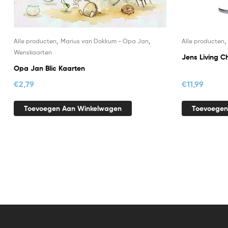
,
,
Alle producten
Marius van Dokkum - Opa Jan
Alle producten
Wenskaarten
Jens Living C
Opa Jan Blic Kaarten
€
2,79
€
11,99
Toevoegen Aan Winkelwagen
Toevoegen