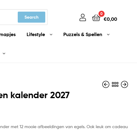
0
Search
€
0,00
mapjes
Lifestyle
Puzzels & Spellen
en kalender 2027
€
€
14,99
14,99
ender met 12 mooie afbeeldingen van egels. Ook leuk om cadeau