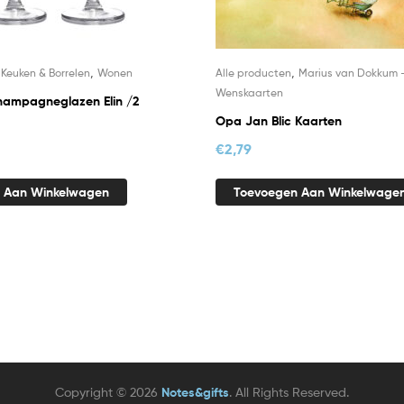
,
,
,
Keuken & Borrelen
Wonen
Alle producten
Marius van Dokkum 
Wenskaarten
hampagneglazen Elin /2
Opa Jan Blic Kaarten
€
2,79
 Aan Winkelwagen
Toevoegen Aan Winkelwage
Copyright © 2026
Notes&gifts
. All Rights Reserved.