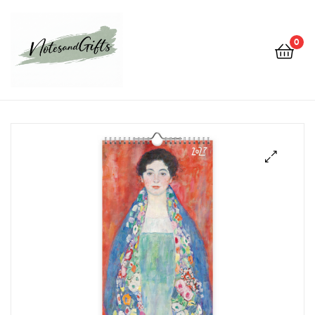
0
Notes&gifts