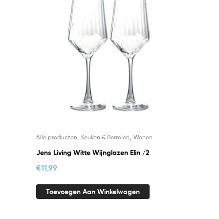
,
,
Alle producten
Keuken & Borrelen
Wonen
Jens Living Witte Wijnglazen Elin /2
€
11,99
Toevoegen Aan Winkelwagen