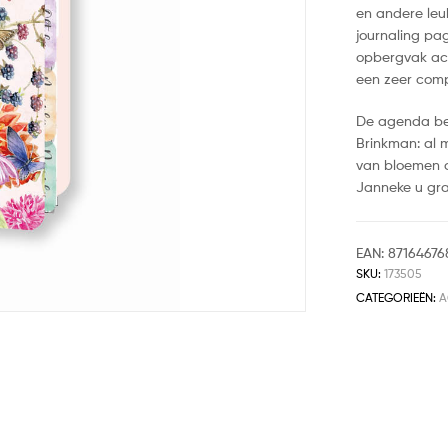
en andere leuk
journaling pag
opbergvak acht
een zeer comp
De agenda be
Brinkman: al 
van bloemen d
Janneke u gra
EAN:
87164676
SKU:
173505
CATEGORIEËN:
A