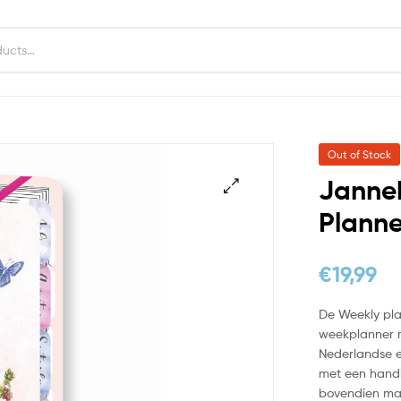
Out of Stock
Janne
Planne
€
19,99
De Weekly pla
weekplanner me
Nederlandse e
met een handi
bovendien mak