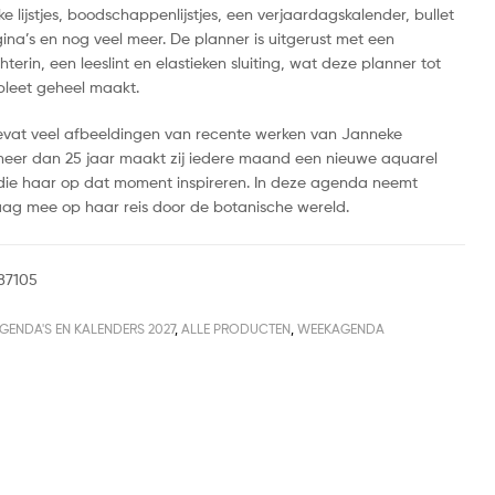
e lijstjes, boodschappenlijstjes, een verjaardagskalender, bullet
ina’s en nog veel meer. De planner is uitgerust met een
erin, een leeslint en elastieken sluiting, wat deze planner tot
leet geheel maakt.
vat veel afbeeldingen van recente werken van Janneke
meer dan 25 jaar maakt zij iedere maand een nieuwe aquarel
ie haar op dat moment inspireren. In deze agenda neemt
ag mee op haar reis door de botanische wereld.
87105
GENDA'S EN KALENDERS 2027
,
ALLE PRODUCTEN
,
WEEKAGENDA