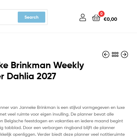
0
Search
€
0,00
ke Brinkman Weekly
r Dahlia 2027
€
€
19,99
13,99
nner van Janneke Brinkman is een stijlvol vormgegeven en luxe
t veel ruimte voor eigen invulling. De planner bevat alle
n Belgische feestdagen en vakanties en iedere maand begint
g tabblad. Door een verborgen ringband blijft de planner
kelijk openliggen. Verder biedt deze planner veel notitieruimte