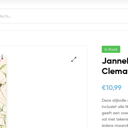
In Stock
Janne
Clemat
€
10,99
Deze stijlvol
inclusief all
geeft een ove
vol met teken
iedere maand