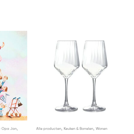
,
,
,
- Opa Jan
Alle producten
Keuken & Borrelen
Wonen