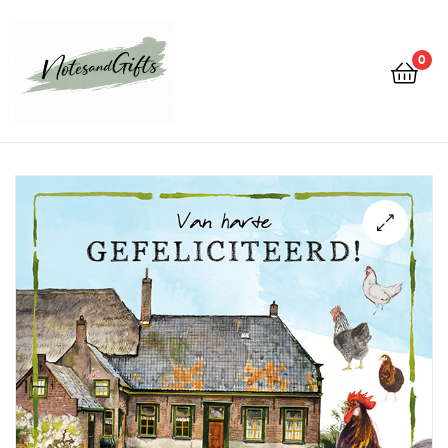
0
Notes&gifts