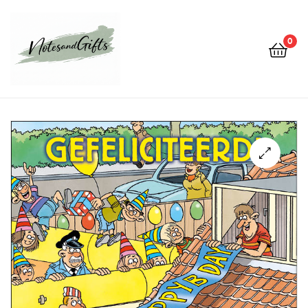
0
Notes&gifts