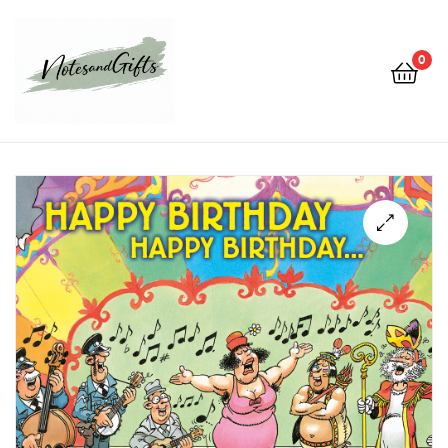
0
Notes&gifts