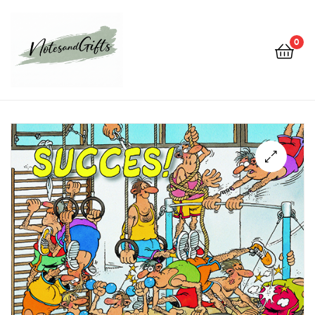
0
Notes&gifts