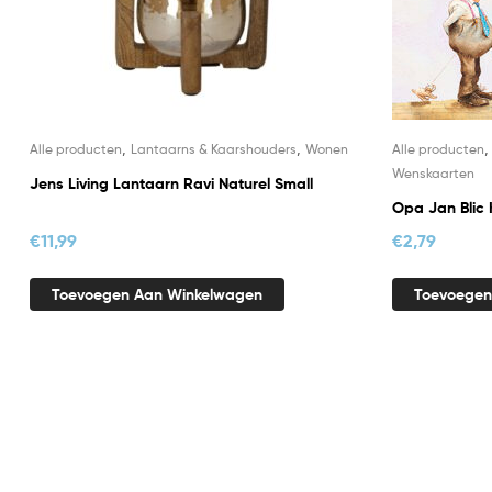
,
,
Alle producten
Lantaarns & Kaarshouders
Wonen
Alle producten
Wenskaarten
Jens Living Lantaarn Ravi Naturel Small
Opa Jan Blic 
€
11,99
€
2,79
Toevoegen Aan Winkelwagen
Toevoegen