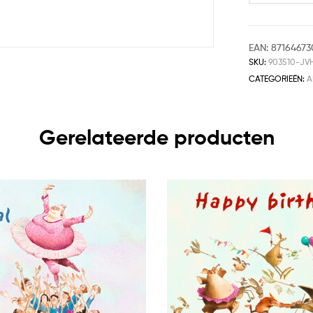
EAN:
87164673
SKU:
903510-JV
CATEGORIEËN:
A
Gerelateerde producten