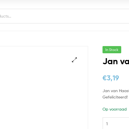
In Stock
Jan va
€
3,19
Jan van Haast
Gefeliciteerd!
Op voorraad