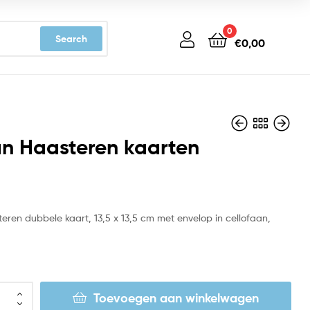
0
Search
€
0,00
n Haasteren kaarten
€
€
3,19
3,19
eren dubbele kaart, 13,5 x 13,5 cm met envelop in cellofaan,
Toevoegen aan winkelwagen