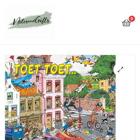
0
Notes&gifts