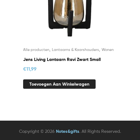
,
,
Alle producten
Lantaarns & Kaarshouders
Wonen
Jens Living Lantaarn Ravi Zwart Small
€
11,99
Toevoegen Aan Winkelwagen
Copyright © 2026
Notes&gifts
. All Rights Reserved.