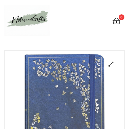
0
Notes&gifts