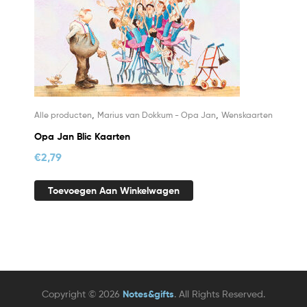
,
,
Alle producten
Marius van Dokkum - Opa Jan
Wenskaarten
Opa Jan Blic Kaarten
€
2,79
Toevoegen Aan Winkelwagen
Copyright © 2026
Notes&gifts
. All Rights Reserved.