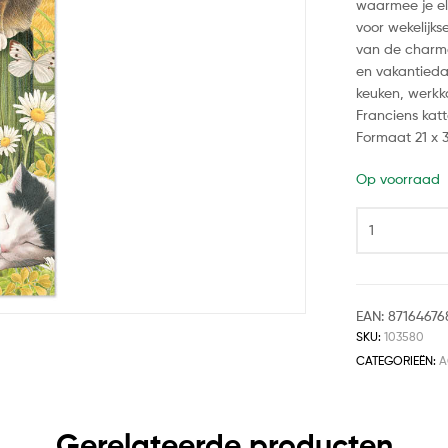
waarmee je el
voor wekelijks
van de charma
en vakantieda
keuken, werkk
Franciens katt
Formaat 21 x 
Op voorraad
EAN:
87164676
SKU:
103580
CATEGORIEËN:
A
Gerelateerde producten