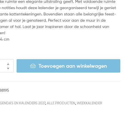
ke ruimte een elegante uitstraling geeft. Met voldoende ruimte
e notities houdt deze kalender je georganiseerd terwijl je geniet
nte kattentekeningen. Bovendien staan alle belangrijke feest-
gen al voor je genoteerd. Perfect voor aan de muur in de
amer of hal. Laat je jaar inspireren door de schoonheid van
en!
34 cm
Toevoegen aan winkelwagen
88195
GENDA'S EN KALENDERS 2027
,
ALLE PRODUCTEN
,
WEEKKALENDER