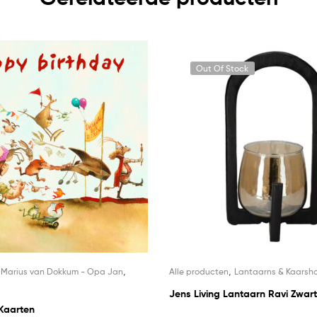
Out Of Stock
,
,
,
Marius van Dokkum - Opa Jan
Alle producten
Lantaarns & Kaarsh
Jens Living Lantaarn Ravi Zwar
Kaarten