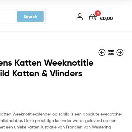
0
Search
€
0,00
ens Katten Weeknotitie
ild Katten & Vlinders
€
€
10,99
9,99
Katten Weeknotitiekalender op schild is een absolute eyecatcher
tenliefhebber. Deze prachtige kalender wordt geleverd op een
met een unieke kattenillustratie van Francien van Westering