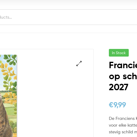
In Stock
Franci
op sch
2027
€
9,99
De Franciens 
voor elke kat
stevig schild 