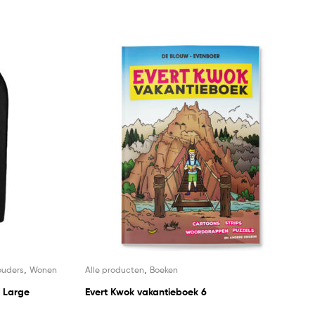
,
,
ouders
Wonen
Alle producten
Boeken
t Large
Evert Kwok vakantieboek 6