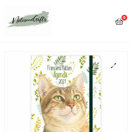
0
Notes&gifts