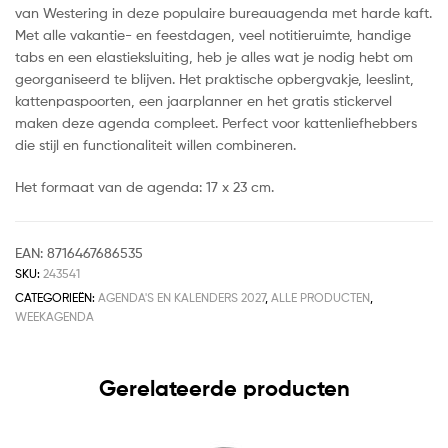
van Westering in deze populaire bureauagenda met harde kaft.
Met alle vakantie- en feestdagen, veel notitieruimte, handige
tabs en een elastieksluiting, heb je alles wat je nodig hebt om
georganiseerd te blijven. Het praktische opbergvakje, leeslint,
kattenpaspoorten, een jaarplanner en het gratis stickervel
maken deze agenda compleet. Perfect voor kattenliefhebbers
die stijl en functionaliteit willen combineren.
Het formaat van de agenda: 17 x 23 cm.
EAN:
8716467686535
SKU:
243541
CATEGORIEËN:
AGENDA'S EN KALENDERS 2027
,
ALLE PRODUCTEN
,
WEEKAGENDA
Gerelateerde producten