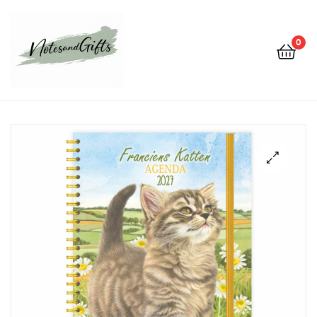
0
Notes&gifts