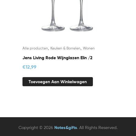
,
,
Alle producten
Keuken & Borrelen
Wonen
Jens Living Rode Wijnglazen Elin /2
€
12,99
Toevoegen Aan Winkelwagen
Copyright © 2026
Notes&gifts
. All Rights Reserved.