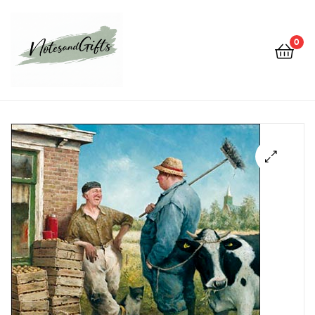
0
Notes&gifts