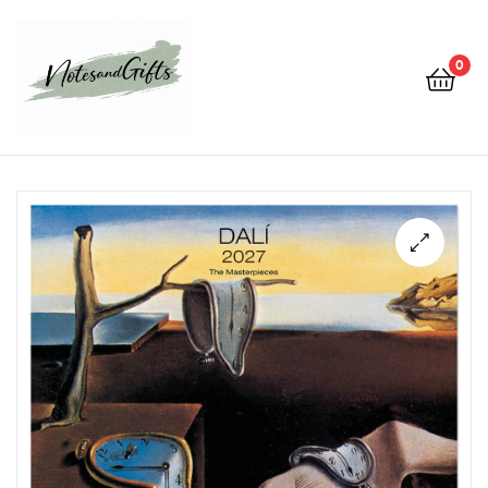
0
Notes&gifts