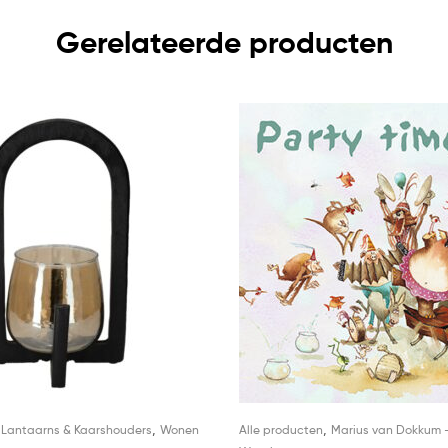
Gerelateerde producten
,
,
,
Lantaarns & Kaarshouders
Wonen
Alle producten
Marius van Dokkum 