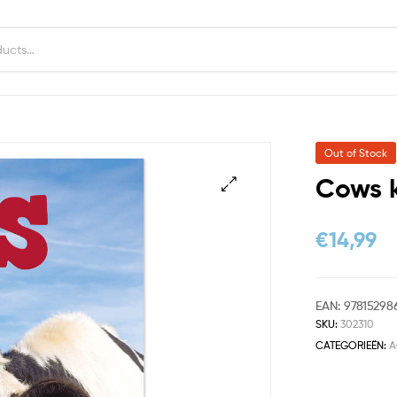
Out of Stock
Cows 
€
14,99
EAN:
97815298
SKU:
302310
CATEGORIEËN:
A