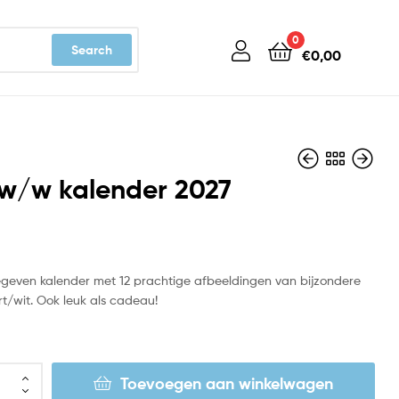
0
Search
€
0,00
zw/w kalender 2027
€
€
14,99
19,99
gegeven kalender met 12 prachtige afbeeldingen van bijzondere
rt/wit. Ook leuk als cadeau!
Toevoegen aan winkelwagen