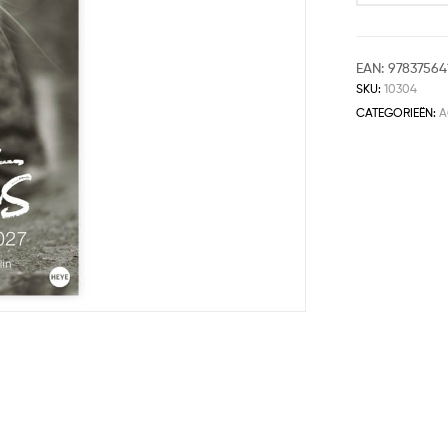
EAN:
97837564
SKU:
10304
CATEGORIEËN:
A