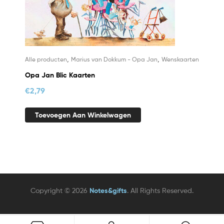
,
,
Alle producten
Marius van Dokkum - Opa Jan
Wenskaarten
Opa Jan Blic Kaarten
€
2,79
Toevoegen Aan Winkelwagen
Copyright © 2026
Notes&gifts
. All Rights Reserved.