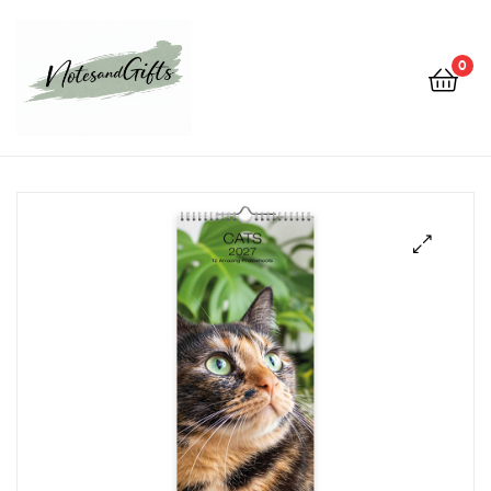
0
Notes&gifts