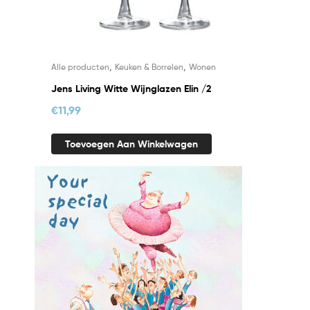
,
,
Alle producten
Keuken & Borrelen
Wonen
Jens Living Witte Wijnglazen Elin /2
€
11,99
Toevoegen Aan Winkelwagen