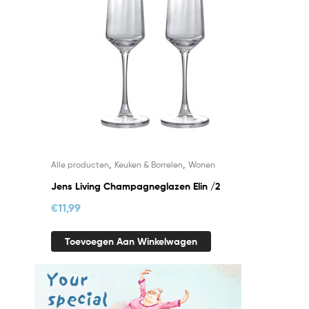
,
,
Alle producten
Keuken & Borrelen
Wonen
Jens Living Champagneglazen Elin /2
€
11,99
Toevoegen Aan Winkelwagen