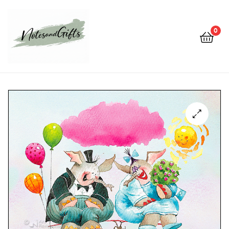
0
Notes&gifts