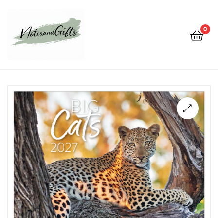
0
Notes&gifts