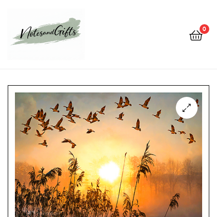
0
Notes&gifts