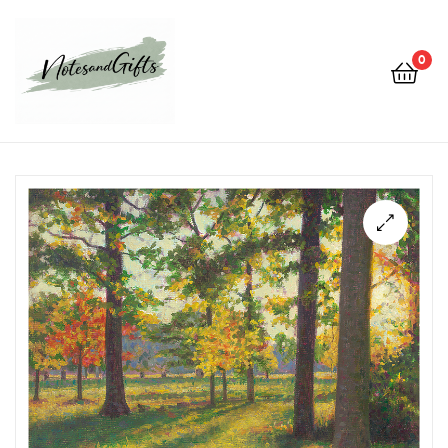
0
Notes&gifts