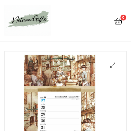
0
Notes&gifts