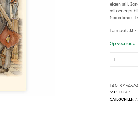
eigen stijl. Z
miljoenenpubli
Nederlands-En
Formaat: 33 x
Op voorraad
EAN:
87164676
SKU:
103503
CATEGORIEËN:
A