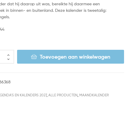
onder dat hij daarop uit was, bereikte hij daarmee een
ek in binnen- en buitenland. Deze kalender is tweetalig:
gels.
 44
Toevoegen aan winkelwagen
86368
GENDA'S EN KALENDERS 2027
,
ALLE PRODUCTEN
,
MAANDKALENDER