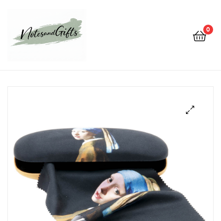
0
Notes&gifts