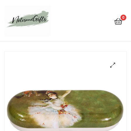
0
Notes&gifts