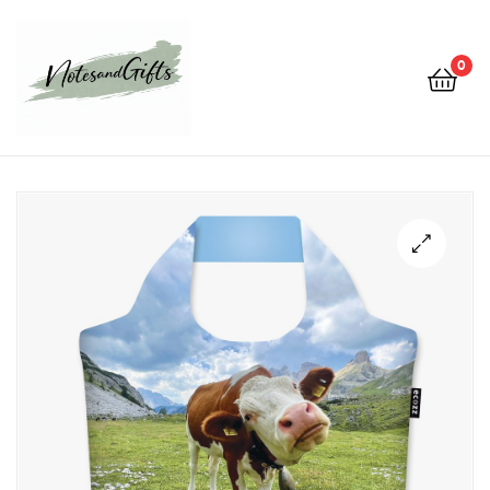
0
Notes&gifts