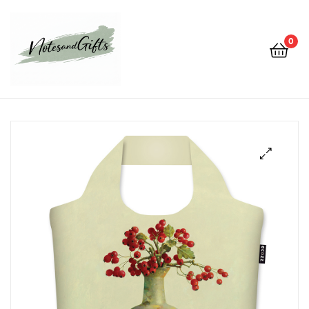
0
Notes&gifts