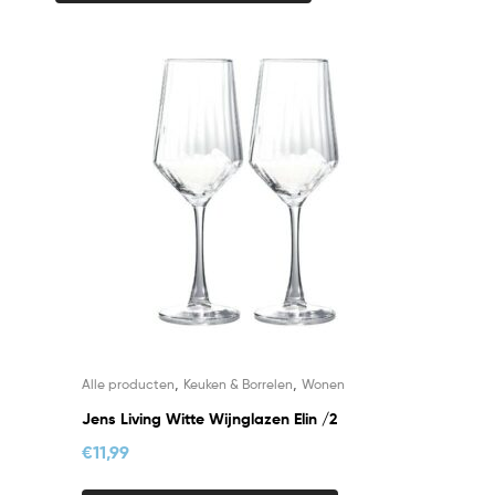
,
,
Alle producten
Keuken & Borrelen
Wonen
Jens Living Witte Wijnglazen Elin /2
€
11,99