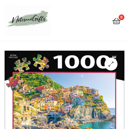
0
Notes&gifts