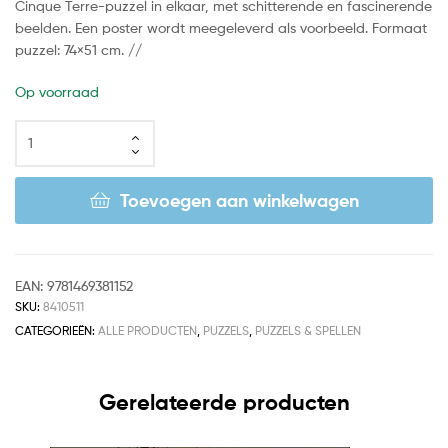
Cinque Terre-puzzel in elkaar, met schitterende en fascinerende
beelden. Een poster wordt meegeleverd als voorbeeld. Formaat
puzzel: 74×51 cm. //
Op voorraad
Toevoegen aan winkelwagen
EAN:
9781469381152
SKU:
8410511
CATEGORIEËN:
ALLE PRODUCTEN
,
PUZZELS
,
PUZZELS & SPELLEN
Gerelateerde producten